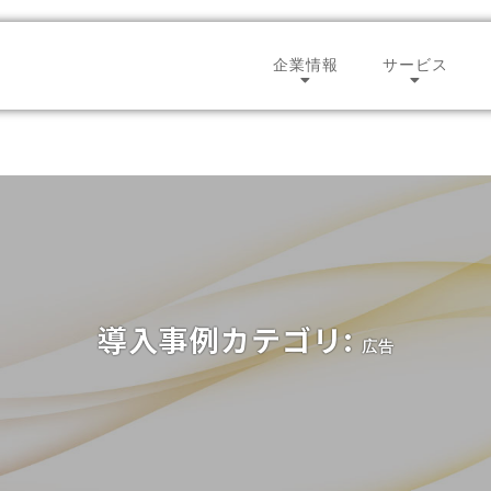
企業情報
サービス
会社概要
テレネッ
代表ご挨拶
コンタク
強み
セールス
拠点一覧
人材サー
沿革
グローバ
導入事例カテゴリ:
広告
グループ会社一覧
BPO
CSR
ECサポー
テレネットニュース