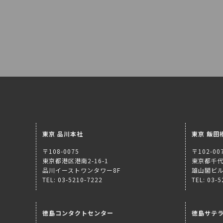
東京 品川本社
東京 飯田
〒108-0075
〒102-00
東京都港区港南2-16-1
東京都千代
品川イーストワンタワー8F
雄山閣ビル
TEL: 03-5210-7222
TEL: 03-
徳島コンタクトセンター
徳島サテ