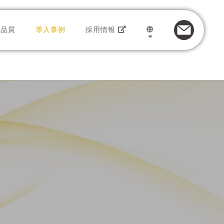
品質
導入事例
採用情報
トのサービス
JAPANESE
トセンター
ENGLISH
インバウンド
プロモーション
アウトバウンド
ビス
フルフィルメント
ル
データマイニング
多言語対応
ト
e-コンタクトセンター
ESG
ユニファイドコミュニケーション
ボランティア
ソーシャルモニタリング