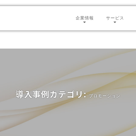
企業情報
サービス
会社概要
テレネッ
代表ご挨拶
コンタク
強み
セールス
拠点一覧
人材サー
沿革
グローバ
導入事例カテゴリ:
プロモーション
グループ会社一覧
BPO
CSR
ECサポー
テレネットニュース