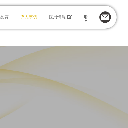
品質
導入事例
採用情報
トのサービス
JAPANESE
トセンター
ENGLISH
インバウンド
プロモーション
アウトバウンド
ビス
フルフィルメント
ル
データマイニング
多言語対応
ト
e-コンタクトセンター
ESG
ユニファイドコミュニケーション
ボランティア
ソーシャルモニタリング