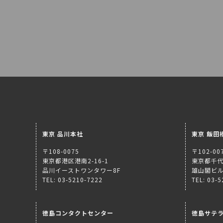
東京 品川本社
東京 飯田
〒108-0075
〒102-00
東京都港区港南2-16-1
東京都千代
品川イーストワンタワー8F
雄山閣ビル
TEL: 03-5210-7222
TEL: 03-
徳島コンタクトセンター
徳島サテ