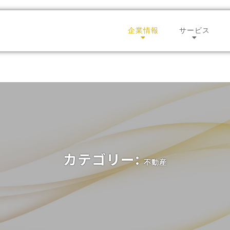
企業情報
サービス
会社概要
テレネッ
代表ご挨拶
コンタク
強み
セールス
拠点一覧
人材サー
沿革
グローバ
カテゴリー:
不動産
グループ会社一覧
BPO
CSR
ECサポー
テレネットニュース