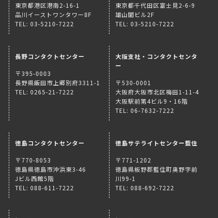
東京都港区港南2-16-1
東京都千代田区富士見2-6-9
品川イーストワンタワー8F
雄山閣ビル2F
TEL: 03-5210-7222
TEL: 03-5210-7222
長野コンタクトセンター
大阪支社・コンタクトセンタ
ー
〒395-0003
長野県飯田市上郷別府3311-1
〒530-0001
TEL: 0265-21-7222
大阪府大阪市北区梅田1-11-4
大阪駅前第4ビル9・16階
TEL: 06-7632-7222
徳島コンタクトセンター
徳島サテライトセンター藍住
〒770-8053
〒771-1202
徳島県徳島市沖浜東3-46
徳島県板野郡藍住町奥野字前
Jビル西館5階
川99-1
TEL: 088-611-7222
TEL: 088-692-7222