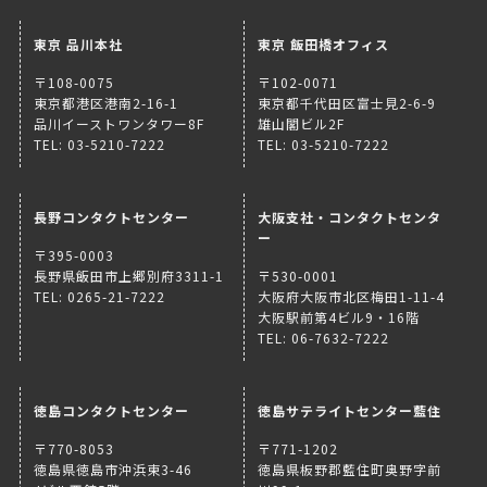
東京 品川本社
東京 飯田橋オフィス
〒108-0075
〒102-0071
東京都港区港南2-16-1
東京都千代田区富士見2-6-9
品川イーストワンタワー8F
雄山閣ビル2F
TEL: 03-5210-7222
TEL: 03-5210-7222
長野コンタクトセンター
大阪支社・コンタクトセンタ
ー
〒395-0003
長野県飯田市上郷別府3311-1
〒530-0001
TEL: 0265-21-7222
大阪府大阪市北区梅田1-11-4
大阪駅前第4ビル9・16階
TEL: 06-7632-7222
徳島コンタクトセンター
徳島サテライトセンター藍住
〒770-8053
〒771-1202
徳島県徳島市沖浜東3-46
徳島県板野郡藍住町奥野字前