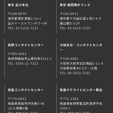
東京 品川本社
東京 飯田橋オフィス
〒108-0075
〒102-0071
東京都港区港南2-16-1
東京都千代田区富士見2-6-9
品川イーストワンタワー8F
雄山閣ビル2F
TEL: 03-5210-7222
TEL: 03-5210-7222
長野コンタクトセンター
大阪支社・コンタクトセンタ
ー
〒395-0003
長野県飯田市上郷別府3311-1
〒530-0001
TEL: 0265-21-7222
大阪府大阪市北区梅田1-11-4
大阪駅前第4ビル9・16階
TEL: 06-7632-7222
徳島コンタクトセンター
徳島サテライトセンター藍住
〒770-8053
〒771-1202
徳島県徳島市沖浜東3-46
徳島県板野郡藍住町奥野字前
Jビル西館5階
川99-1
TEL: 088-611-7222
TEL: 088-692-7222