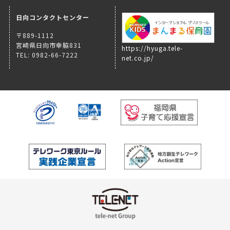
日向コンタクトセンター
〒889-1112
宮崎県日向市幸脇831
https://hyuga.tele-
TEL: 0982-66-7222
net.co.jp/